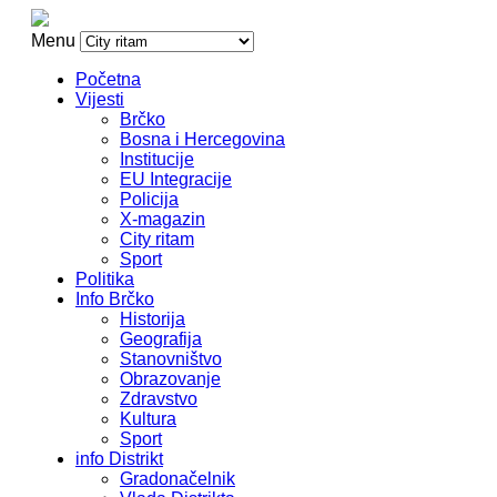
Menu
Početna
Vijesti
Brčko
Bosna i Hercegovina
Institucije
EU Integracije
Policija
X-magazin
City ritam
Sport
Politika
Info Brčko
Historija
Geografija
Stanovništvo
Obrazovanje
Zdravstvo
Kultura
Sport
info Distrikt
Gradonačelnik