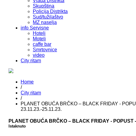
Vlada Distrikta
Skupština
Policija Distrikta
Sud/tužilaštvo
MZ naselja
info Servisne
Hoteli
Moteli
caffe bar
Smrtovnice
video
City ritam
Home
/
City ritam
/
PLANET OBUĆA BRČKO – BLACK FRIDAY - POPUS
23.11.23.-25.11.23.
PLANET OBUĆA BRČKO – BLACK FRIDAY - POPUST -40%
Istaknuto